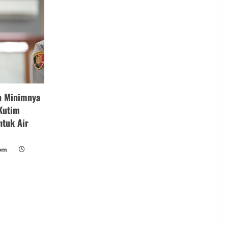
n Minimnya
 Kutim
ntuk Air
om