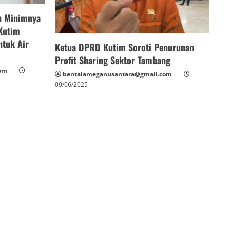
n Minimnya
 Kutim
ntuk Air
‎Ketua DPRD Kutim Soroti Penurunan
Profit Sharing Sektor Tambang
om
bentalameganusantara@gmail.com
09/06/2025