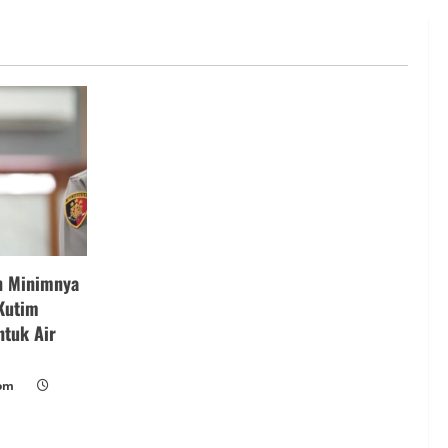
n Minimnya
 Kutim
ntuk Air
om