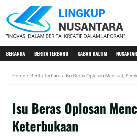
"INOVASI DALAM BERITA, KREATIF DALAM LAPORAN"
BERANDA
BERITA TERBARU
KABAR KALTIM
NUSANTA
Home
Berita Terbaru
‎Isu Beras Oplosan Mencuat, Pem
‎Isu Beras Oplosan Men
Keterbukaan