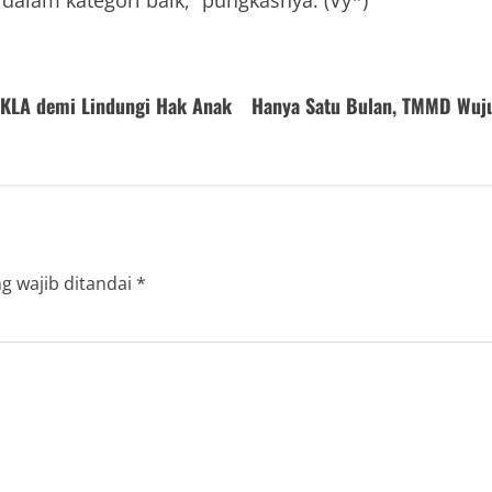
 dalam kategori baik,” pungkasnya. (Vy*)
 KLA demi Lindungi Hak Anak
‎Hanya Satu Bulan, TMMD Wu
g wajib ditandai
*