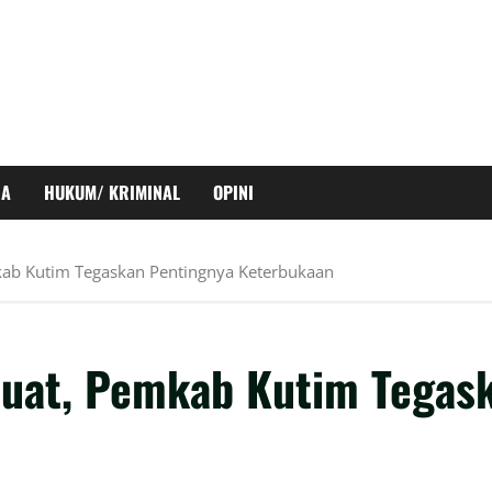
RA
HUKUM/ KRIMINAL
OPINI
kab Kutim Tegaskan Pentingnya Keterbukaan
cuat, Pemkab Kutim Tegas